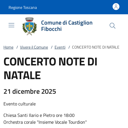
Vai al contenuto
accedi al menu
footer.enter
Regione Toscana
Comune di Castiglion
Fibocchi
Home
/
Vivere il Comune
/
Eventi
/
CONCERTO NOTE DI NATALE
CONCERTO NOTE DI
NATALE
21 dicembre 2025
Evento culturale
Chiesa Santi Ilario e Pietro ore 18:00
Orchestra corale "Insieme Vocale Tourdion"