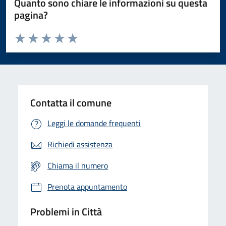
Quanto sono chiare le informazioni su questa
pagina?
Valuta da 1 a 5 stelle la pagina
Domanda
Valuta 1 stelle su 5
Valuta 2 stelle su 5
Valuta 3 stelle su 5
Valuta 4 stelle su 5
Valuta 5 stelle su 5
Contatta il comune
Leggi le domande frequenti
Richiedi assistenza
Chiama il numero
Prenota appuntamento
Problemi in Città