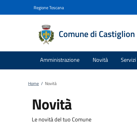
Vai al contenuto
accedi al menu
footer.enter
Regione Toscana
Comune di Castiglion 
Amministrazione
Novità
Servizi
Home
/
Novità
Novità
Le novità del tuo Comune