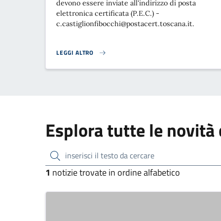
devono essere inviate all'indirizzo di posta
elettronica certificata (P.E.C.) -
c.castiglionfibocchi@postacert.toscana.it.
LEGGI ALTRO
ELEZIONI 8/9 GIUGNO 2024 - RICHIESTE CERTIFICAZIO
Esplora tutte le novità
inserisci il testo da cercare
1
notizie trovate in ordine alfabetico