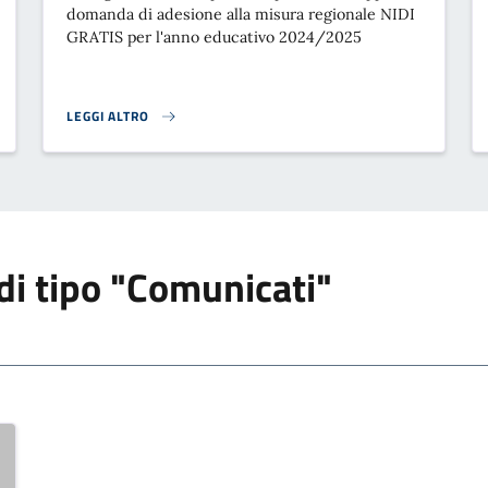
domanda di adesione alla misura regionale NIDI
GRATIS per l'anno educativo 2024/2025
LEGGI ALTRO
NI IN FORMATO DIGITALE}
NIDI GRATIS 2024/2025: AVVISO PUBBLICO DI MANIFESTAZIONE 
 di tipo "Comunicati"