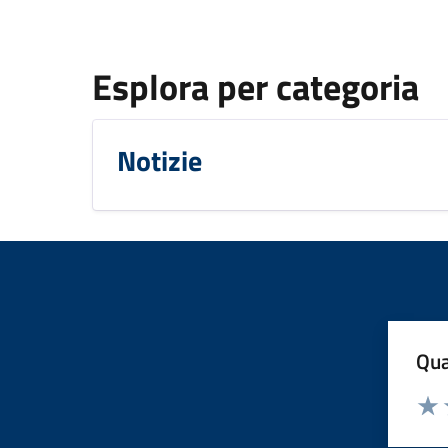
Esplora per categoria
Notizie
Qua
Valuta
Dom
Valu