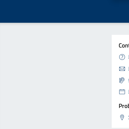
Con
Prob