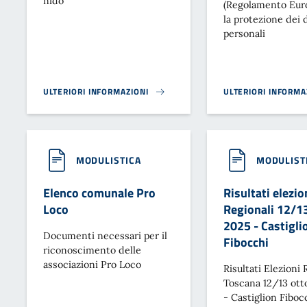
nido
(Regolamento Eur
la protezione dei 
personali
ULTERIORI INFORMAZIONI
ULTERIORI INFORMA
MODULISTICA NIDI GRATIS }
INFORMATIVA TRATT
MODULISTICA
MODULIST
Elenco comunale Pro
Risultati elezio
Loco
Regionali 12/1
2025 - Castigli
Documenti necessari per il
Fibocchi
riconoscimento delle
associazioni Pro Loco
Risultati Elezioni 
Toscana 12/13 ott
- Castiglion Fiboc