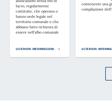
associazioni senza fini di
contenente una gu
lucro, regolarmente
compilazione dell'
costituite, che operano o
hanno sede legale nel
territorio comunale e che
abbiano fatto richiesta di
essere nell'albo comunale
ULTERIORI INFORMAZIONI
ULTERIORI INFORMA
ALBO DELLE ASSOCIAZIONI DEL COMUNE}
INFORMATIVA ISCRI