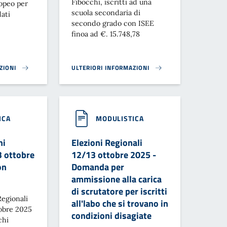
Fibocchi, iscritti ad una
opeo per
scuola secondaria di
dati
secondo grado con ISEE
finoa ad €. 15.748,78
ZIONI
ULTERIORI INFORMAZIONI
AMENTO DATI SERVIZI SCOLASTICI E SOCIALI}
BORSA DI STUDIO MINISTERIALE IOSTUDIO}
ICA
MODULISTICA
ni
Elezioni Regionali
3 ottobre
12/13 ottobre 2025 -
on
Domanda per
ammissione alla carica
di scrutatore per iscritti
Regionali
all'labo che si trovano in
obre 2025
condizioni disagiate
chi