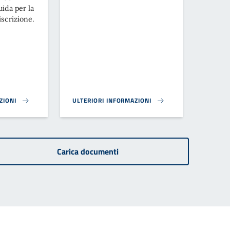
ida per la
iscrizione.
ZIONI
ULTERIORI INFORMAZIONI
ZIONI SERVIZIO MENSA 25/26}
MODULISTICA UFF. TRIBUTI}
Carica documenti