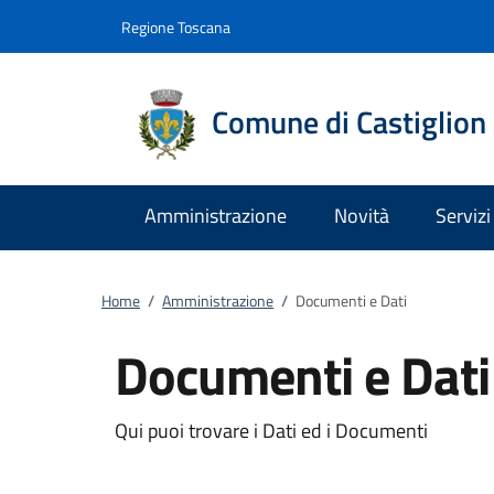
Vai al contenuto
accedi al menu
footer.enter
Regione Toscana
Comune di Castiglion 
Amministrazione
Novità
Servizi
Home
/
Amministrazione
/
Documenti e Dati
Documenti e Dati
Qui puoi trovare i Dati ed i Documenti