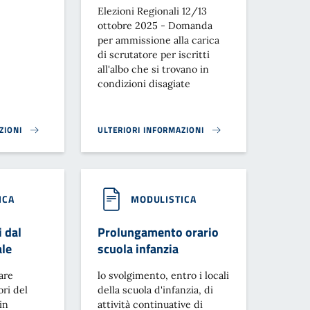
Elezioni Regionali 12/13
ottobre 2025 - Domanda
per ammissione alla carica
di scrutatore per iscritti
all'albo che si trovano in
condizioni disagiate
ZIONI
ULTERIORI INFORMAZIONI
 REGIONALI 12/13 OTTOBRE 2025 - CASTIGLION FIBOCCHI}
ELEZIONI REGIONALI 12/13 OTTOBRE 2025 - DOMA
ICA
MODULISTICA
 dal
Prolungamento orario
le
scuola infanzia
are
lo svolgimento, entro i locali
ori del
della scuola d'infanzia, di
in
attività continuative di