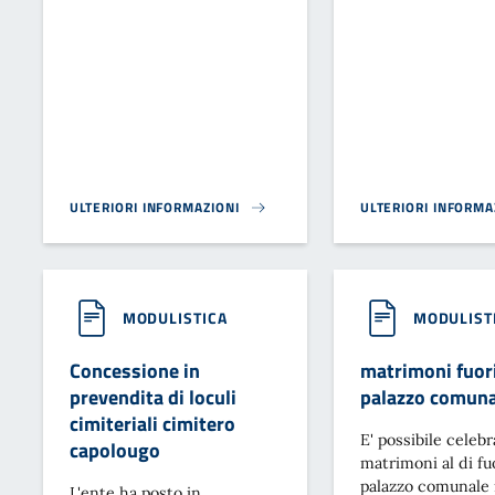
ULTERIORI INFORMAZIONI
ULTERIORI INFORMA
ELENCO COMUNALE PRO LOCO}
RISULTATI ELEZIONI
MODULISTICA
MODULIST
Concessione in
matrimoni fuori
prevendita di loculi
palazzo comuna
cimiteriali cimitero
E' possibile celebr
capolougo
matrimoni al di fu
palazzo comunale 
L'ente ha posto in