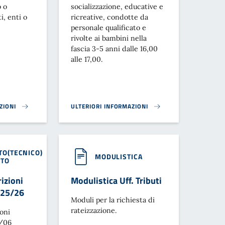
o o
socializzazione, educative e
i, enti o
ricreative, condotte da
personale qualificato e
rivolte ai bambini nella
fascia 3-5 anni dalle 16,00
alle 17,00.
ZIONI
ULTERIORI INFORMAZIONI
O CAPOLOUGO}
DAL PALAZZO COMUNALE}
PROLUNGAMENTO ORARIO SCUOLA INFANZIA}
O(TECNICO)
MODULISTICA
RTO
izioni
Modulistica Uff. Tributi
 25/26
Moduli per la richiesta di
rateizzazione.
ioni
5/06