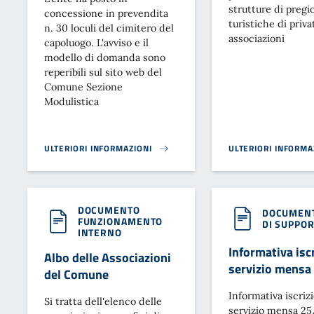
strutture di pregi
concessione in prevendita
turistiche di privat
n. 30 loculi del cimitero del
associazioni
capoluogo. L'avviso e il
modello di domanda sono
reperibili sul sito web del
Comune Sezione
Modulistica
ULTERIORI INFORMAZIONI
ULTERIORI INFORMA
CONCESSIONE IN PREVENDITA DI LOCULI CIMITERIALI CIMITER
MATRIMONI FUORI 
DOCUMENTO
DOCUMENT
FUNZIONAMENTO
DI SUPPO
INTERNO
Informativa iscr
Albo delle Associazioni
servizio mensa
del Comune
Informativa iscriz
Si tratta dell'elenco delle
servizio mensa 2