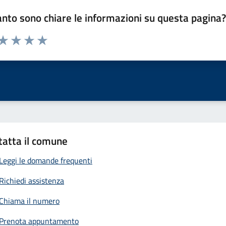
nto sono chiare le informazioni su questa pagina
 da 1 a 5 stelle la pagina
anda
ta 1 stelle su 5
Valuta 2 stelle su 5
Valuta 3 stelle su 5
Valuta 4 stelle su 5
Valuta 5 stelle su 5
tatta il comune
Leggi le domande frequenti
Richiedi assistenza
Chiama il numero
Prenota appuntamento