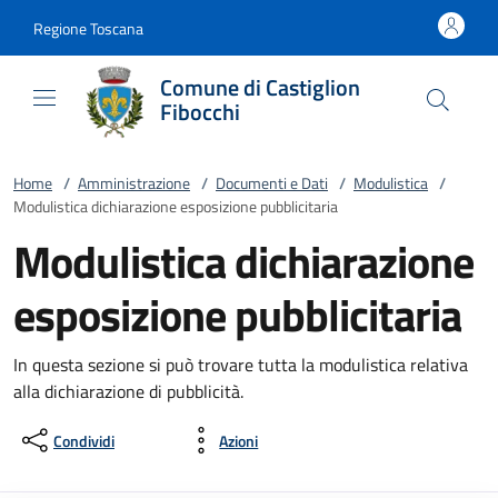
Vai al contenuto
accedi al menu
footer.enter
Regione Toscana
Comune di Castiglion
Fibocchi
Home
/
Amministrazione
/
Documenti e Dati
/
Modulistica
/
Modulistica dichiarazione esposizione pubblicitaria
Modulistica dichiarazione
esposizione pubblicitaria
In questa sezione si può trovare tutta la modulistica relativa
alla dichiarazione di pubblicità.
Condividi
Azioni