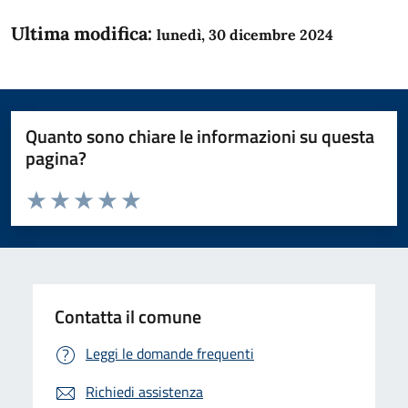
Ultima modifica:
lunedì, 30 dicembre 2024
Quanto sono chiare le informazioni su questa
pagina?
Valuta da 1 a 5 stelle la pagina
Domanda
Valuta 1 stelle su 5
Valuta 2 stelle su 5
Valuta 3 stelle su 5
Valuta 4 stelle su 5
Valuta 5 stelle su 5
Contatta il comune
Leggi le domande frequenti
Richiedi assistenza