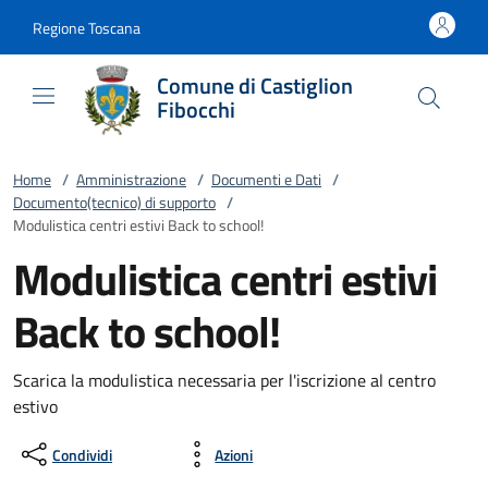
Vai al contenuto
accedi al menu
footer.enter
Regione Toscana
Comune di Castiglion
Fibocchi
Home
/
Amministrazione
/
Documenti e Dati
/
Documento(tecnico) di supporto
/
Modulistica centri estivi Back to school!
Modulistica centri estivi
Back to school!
Scarica la modulistica necessaria per l'iscrizione al centro
estivo
Condividi
Azioni