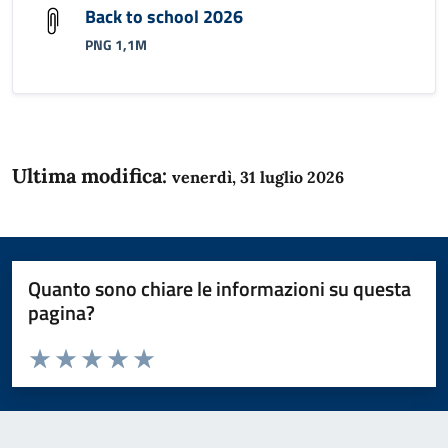
Back to school 2026
PNG 1,1M
Ultima modifica:
venerdì, 31 luglio 2026
Quanto sono chiare le informazioni su questa
pagina?
Valuta da 1 a 5 stelle la pagina
Domanda
Valuta 1 stelle su 5
Valuta 2 stelle su 5
Valuta 3 stelle su 5
Valuta 4 stelle su 5
Valuta 5 stelle su 5