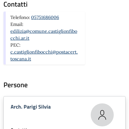
Contatti
Telefono:
05751686006
Email:
edilizia@comune.castiglionfibo
cchi.ar.it
PEC:
c.castiglionfibocchi@postacert.
toscana.it
Persone
Arch. Parigi Silvia