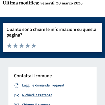
Ultima modifica:
venerdì, 20 marzo 2026
Quanto sono chiare le informazioni su questa
pagina?
Valuta da 1 a 5 stelle la pagina
Domanda
Valuta 1 stelle su 5
Valuta 2 stelle su 5
Valuta 3 stelle su 5
Valuta 4 stelle su 5
Valuta 5 stelle su 5
Contatta il comune
Leggi le domande frequenti
Richiedi assistenza
Chiama il numero