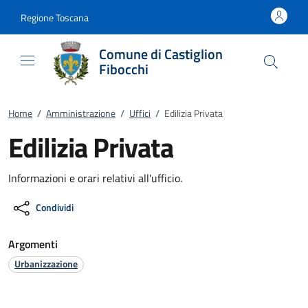
Vai al contenuto
accedi al menu
footer.enter
Regione Toscana
Comune di Castiglion
Fibocchi
Home
/
Amministrazione
/
Uffici
/
Edilizia Privata
Edilizia Privata
Informazioni e orari relativi all'ufficio.
Condividi
Argomenti
Urbanizzazione