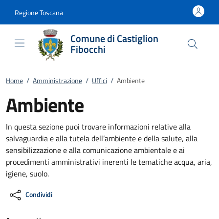
Vai al contenuto
accedi al menu
footer.enter
Regione Toscana
Comune di Castiglion
Fibocchi
Home
/
Amministrazione
/
Uffici
/
Ambiente
Ambiente
In questa sezione puoi trovare informazioni relative alla
salvaguardia e alla tutela dell’ambiente e della salute, alla
sensibilizzazione e alla comunicazione ambientale e ai
procedimenti amministrativi inerenti le tematiche acqua, aria,
igiene, suolo.
Condividi