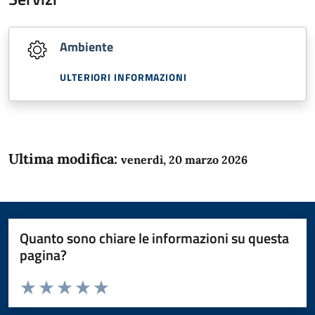
Ambiente
ULTERIORI INFORMAZIONI
Ultima modifica:
venerdì, 20 marzo 2026
Quanto sono chiare le informazioni su questa
pagina?
Valuta da 1 a 5 stelle la pagina
Domanda
Valuta 1 stelle su 5
Valuta 2 stelle su 5
Valuta 3 stelle su 5
Valuta 4 stelle su 5
Valuta 5 stelle su 5