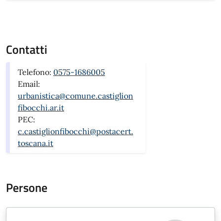
Contatti
Telefono:
0575-1686005
Email:
urbanistica@comune.castiglion
fibocchi.ar.it
PEC:
c.castiglionfibocchi@postacert.
toscana.it
Persone