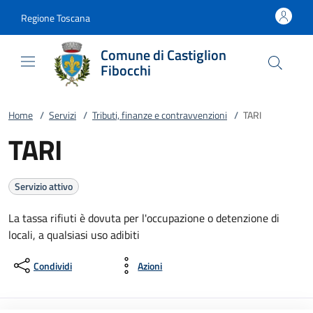
Vai al contenuto
accedi al menu
footer.enter
Regione Toscana
Comune di Castiglion
Fibocchi
Home
/
Servizi
/
Tributi, finanze e contravvenzioni
/
TARI
TARI
Servizio attivo
La tassa rifiuti è dovuta per l'occupazione o detenzione di
locali, a qualsiasi uso adibiti
Condividi
Azioni