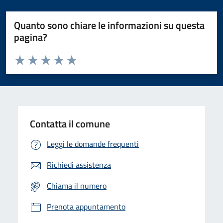
Quanto sono chiare le informazioni su questa
pagina?
Valuta da 1 a 5 stelle la pagina
Domanda
Valuta 1 stelle su 5
Valuta 2 stelle su 5
Valuta 3 stelle su 5
Valuta 4 stelle su 5
Valuta 5 stelle su 5
Contatta il comune
Leggi le domande frequenti
Richiedi assistenza
Chiama il numero
Prenota appuntamento