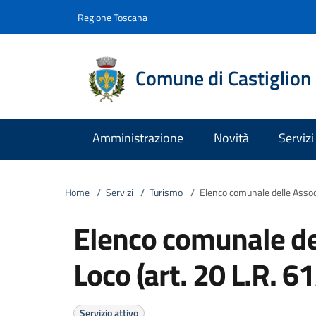
Vai al contenuto
accedi al menu
footer.enter
Regione Toscana
Comune di Castiglion 
Amministrazione
Novità
Servizi
Home
/
Servizi
/
Turismo
/
Elenco comunale delle Associ
Elenco comunale de
Loco (art. 20 L.R. 
Servizio attivo