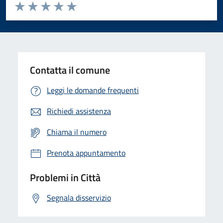
Valuta da 1 a 5 stelle la pagina
Domanda
Valuta 1 stelle su 5
Valuta 2 stelle su 5
Valuta 3 stelle su 5
Valuta 4 stelle su 5
Valuta 5 stelle su 5
Contatta il comune
Leggi le domande frequenti
Richiedi assistenza
Chiama il numero
Prenota appuntamento
Problemi in Città
Segnala disservizio