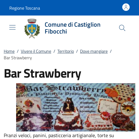
Vai al contenuto
accedi al menu
footer.enter
Regione Toscana
Comune di Castiglion
Fibocchi
Home
/
Vivere il Comune
/
Territorio
/
Dove mangiare
/
Bar Strawberry
Bar Strawberry
Pranzi veloci, panini, pasticceria artigianale, torte su