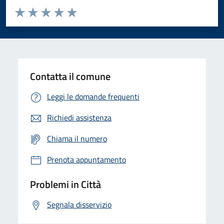
Valuta da 1 a 5 stelle la pagina
Domanda
Valuta 1 stelle su 5
Valuta 2 stelle su 5
Valuta 3 stelle su 5
Valuta 4 stelle su 5
Valuta 5 stelle su 5
Contatta il comune
Leggi le domande frequenti
Richiedi assistenza
Chiama il numero
Prenota appuntamento
Problemi in Città
Segnala disservizio