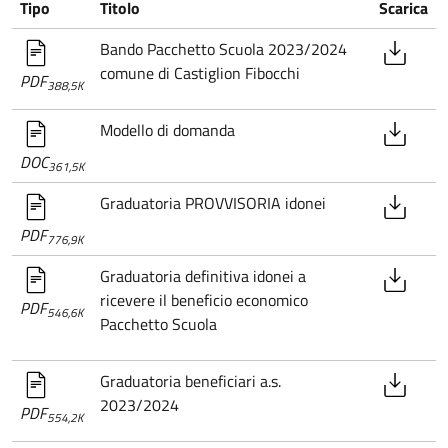
Tipo
Titolo
Scarica
Bando Pacchetto Scuola 2023/2024
comune di Castiglion Fibocchi
PDF
388,5K
Modello di domanda
DOC
361,5K
Graduatoria PROVVISORIA idonei
PDF
776,9K
Graduatoria definitiva idonei a
ricevere il beneficio economico
PDF
546,6K
Pacchetto Scuola
Graduatoria beneficiari a.s.
2023/2024
PDF
554,2K