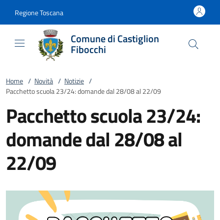
Vai al contenuto
accedi al menu
footer.enter
Regione Toscana
Comune di Castiglion
Fibocchi
Home
/
Novità
/
Notizie
/
Pacchetto scuola 23/24: domande dal 28/08 al 22/09
Pacchetto scuola 23/24:
domande dal 28/08 al
22/09