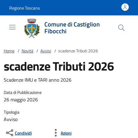
Vai al contenuto
accedi al menu
footer.enter
Regione Toscana
Comune di Castiglion
Fibocchi
Home
/
Novità
/
Avvisi
/
scadenze Tributi 2026
scadenze Tributi 2026
Scadenze IMU e TARI anno 2026
Data di Pubblicazione
26 maggio 2026
Tipologia
Avviso
Condividi
Azioni