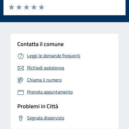
Valuta da 1 a 5 stelle la pagina
Domanda
Valuta 1 stelle su 5
Valuta 2 stelle su 5
Valuta 3 stelle su 5
Valuta 4 stelle su 5
Valuta 5 stelle su 5
Contatta il comune
Leggi le domande frequenti
Richiedi assistenza
Chiama il numero
Prenota appuntamento
Problemi in Città
Segnala disservizio