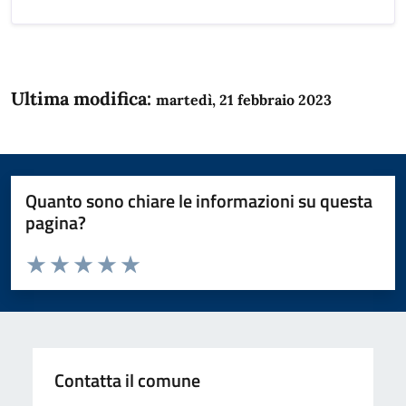
Ultima modifica:
martedì, 21 febbraio 2023
Quanto sono chiare le informazioni su questa
pagina?
Valuta da 1 a 5 stelle la pagina
Domanda
Valuta 1 stelle su 5
Valuta 2 stelle su 5
Valuta 3 stelle su 5
Valuta 4 stelle su 5
Valuta 5 stelle su 5
Contatta il comune