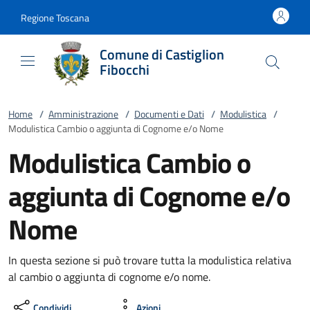
Vai al contenuto
accedi al menu
footer.enter
Regione Toscana
Comune di Castiglion
Fibocchi
Home
/
Amministrazione
/
Documenti e Dati
/
Modulistica
/
Modulistica Cambio o aggiunta di Cognome e/o Nome
Modulistica Cambio o
aggiunta di Cognome e/o
Nome
In questa sezione si può trovare tutta la modulistica relativa
al cambio o aggiunta di cognome e/o nome.
Condividi
Azioni