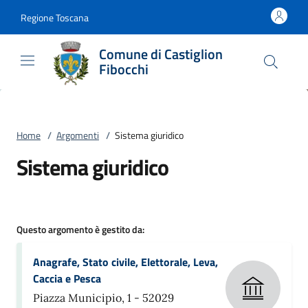
Vai al contenuto
accedi al menu
footer.enter
Regione Toscana
Comune di Castiglion
Fibocchi
Home
/
Argomenti
/
Sistema giuridico
Sistema giuridico
Questo argomento è gestito da:
Anagrafe, Stato civile, Elettorale, Leva,
Caccia e Pesca
Piazza Municipio, 1 - 52029