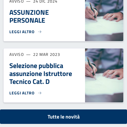
AVVISO
24 DIC 2024
ASSUNZIONE
PERSONALE
LEGGI ALTRO
ASSUNZIONE PERSONALE}
AVVISO
22 MAR 2023
Selezione pubblica
assunzione Istruttore
Tecnico Cat. D
LEGGI ALTRO
SELEZIONE PUBBLICA ASSUNZIONE ISTRUTTORE TECNICO CA
Tutte le novità