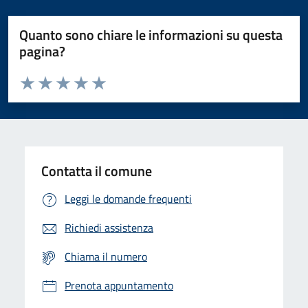
Quanto sono chiare le informazioni su questa
pagina?
Valuta da 1 a 5 stelle la pagina
Domanda
Valuta 1 stelle su 5
Valuta 2 stelle su 5
Valuta 3 stelle su 5
Valuta 4 stelle su 5
Valuta 5 stelle su 5
Contatta il comune
Leggi le domande frequenti
Richiedi assistenza
Chiama il numero
Prenota appuntamento