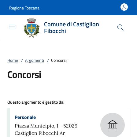
Vai al contenuto
accedi al menu
footer.enter
Regione Toscana
Comune di Castiglion
Fibocchi
Home
/
Argomenti
/
Concorsi
Concorsi
Questo argomento è gestito da:
Personale
Piazza Municipio, 1 - 52029
Castiglion Fibocchi Ar