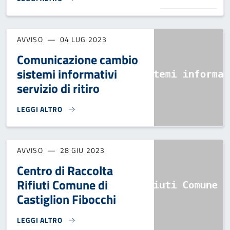
MEMO SCADENZA TARI}
AVVISO
04 LUG 2023
Comunicazione cambio
sistemi informativi
servizio di ritiro
LEGGI ALTRO
COMUNICAZIONE CAMBIO SISTEMI INFORMATIVI SERVIZIO DI
AVVISO
28 GIU 2023
Centro di Raccolta
Rifiuti Comune di
Castiglion Fibocchi
LEGGI ALTRO
CENTRO DI RACCOLTA RIFIUTI COMUNE DI CASTIGLION FIBO