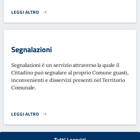
LEGGI ALTRO
RACCOLTA RIFIUTI INGOMBRANTI DOMESTICI}
Segnalazioni
Segnalazioni è un servizio attraverso la quale il
Cittadino può segnalare al proprio Comune guasti,
inconvenienti e disservizi presenti nel Territorio
Comunale.
LEGGI ALTRO
SEGNALAZIONI}
Tutti i servizi