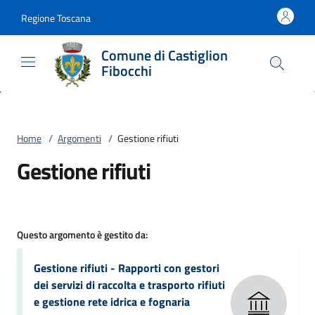
Vai al contenuto
accedi al menu
footer.enter
Regione Toscana
Comune di Castiglion
Fibocchi
Home
/
Argomenti
/
Gestione rifiuti
Gestione rifiuti
Questo argomento è gestito da:
Gestione rifiuti - Rapporti con gestori
dei servizi di raccolta e trasporto rifiuti
e gestione rete idrica e fognaria