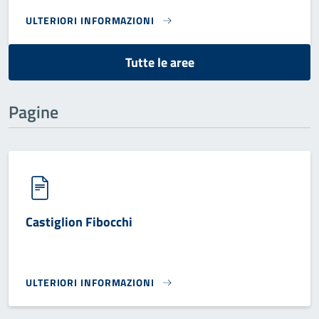
ULTERIORI INFORMAZIONI
AREA GESTIONE DEL TERRITORIO, SPORTELLO UNICO EDILI
Tutte le aree
Pagine
Castiglion Fibocchi
ULTERIORI INFORMAZIONI
CASTIGLION FIBOCCHI}