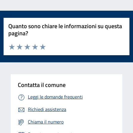
Quanto sono chiare le informazioni su questa
pagina?
Valuta da 1 a 5 stelle la pagina
Domanda
Valuta 1 stelle su 5
Valuta 2 stelle su 5
Valuta 3 stelle su 5
Valuta 4 stelle su 5
Valuta 5 stelle su 5
Contatta il comune
Leggi le domande frequenti
Richiedi assistenza
Chiama il numero