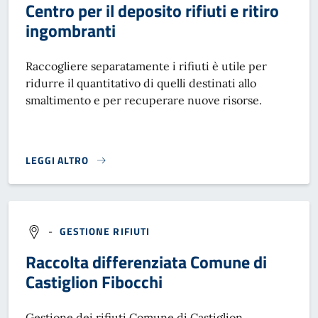
Centro per il deposito rifiuti e ritiro
ingombranti
Raccogliere separatamente i rifiuti è utile per
ridurre il quantitativo di quelli destinati allo
smaltimento e per recuperare nuove risorse.
LEGGI ALTRO
CENTRO PER IL DEPOSITO RIFIUTI E RITIRO INGOMBRANTI}
-
GESTIONE RIFIUTI
Raccolta differenziata Comune di
Castiglion Fibocchi
Gestione dei rifiuti Comune di Castiglion