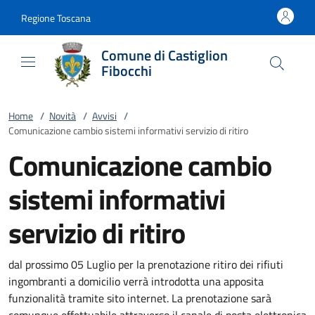
Vai al contenuto
accedi al menu
footer.enter
Regione Toscana
Comune di Castiglion
Fibocchi
Home
/
Novità
/
Avvisi
/
Comunicazione cambio sistemi informativi servizio di ritiro
Comunicazione cambio
sistemi informativi
servizio di ritiro
dal prossimo 05 Luglio per la prenotazione ritiro dei rifiuti
ingombranti a domicilio verrà introdotta una apposita
funzionalità tramite sito internet. La prenotazione sarà