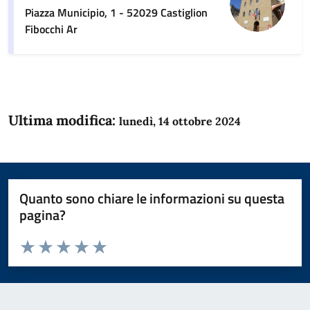
Piazza Municipio, 1 - 52029 Castiglion
Fibocchi Ar
Ultima modifica:
lunedì, 14 ottobre 2024
Quanto sono chiare le informazioni su questa
pagina?
Valuta da 1 a 5 stelle la pagina
Domanda
Valuta 1 stelle su 5
Valuta 2 stelle su 5
Valuta 3 stelle su 5
Valuta 4 stelle su 5
Valuta 5 stelle su 5